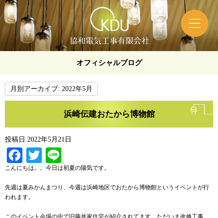
オフィシャルブログ
月別アーカイブ:
2022年5月
浜崎伝建おたから博物館
投稿日
2022年5月21日
Facebook
Twitter
Line
こんにちは。。今日は初夏の陽気です。
先週は夏みかんまつり、今週は浜崎地区でおたから博物館というイベントが行
われます。
このイベント会場の中で旧藤井家住宅が紹介されてます。ただいま改修工事