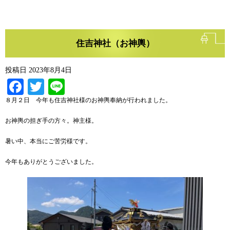
住吉神社（お神輿）
投稿日
2023年8月4日
Facebook
Twitter
Line
８月２日 今年も住吉神社様のお神輿奉納が行われました。
お神輿の担ぎ手の方々。神主様。
暑い中、本当にご苦労様です。
今年もありがとうございました。