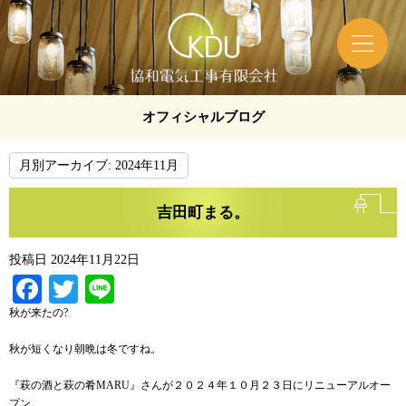
オフィシャルブログ
月別アーカイブ:
2024年11月
吉田町まる。
投稿日
2024年11月22日
Facebook
Twitter
Line
秋が来たの?
秋が短くなり朝晩は冬ですね。
『萩の酒と萩の肴MARU』さんが２０２４年１０月２３日にリニューアルオー
プン。