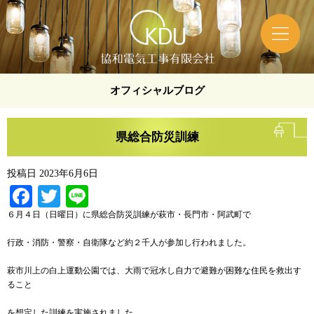
オフィシャルブログ
県総合防災訓練
投稿日
2023年6月6日
Facebook
Twitter
Line
６月４日（日曜日）に県総合防災訓練が萩市・長門市・阿武町で
行政・消防・警察・自衛隊など約２千人が参加し行われました。
萩市川上の白上運動公園では、大雨で冠水し自力で避難が困難な住民を救出す
ること
を想定した訓練を実施されました。